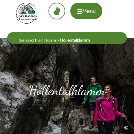
Menü
Zur
Startseite
Sie sind hier:
Home
»
Höllentalklamm
Höllentalklamm
©