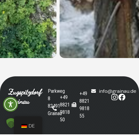
Zugspitzdorf
Parkweg
info@grainau.de
+49
+49
8
Grainau
8821
8821
82491
9818
9818
Grainau
55
50
DE