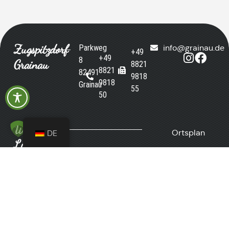
Zugspitzdorf
Parkweg
info@grainau.de
+49
+49
8
Grainau
8821
8821
82491
9818
9818
Grainau
55
50
Wichtige
Ortsplan
DE
Links
Rathaus
E-Mail