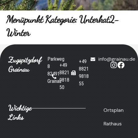
Menüpunkt Kategorie:
Unterkat2-
Winter
Zugspitzdorf
Parkweg
info@grainau.de
+49
+49
8
Grainau
8821
8821
82491
9818
9818
Grainau
55
50
Wichtige
Ortsplan
Links
Rathaus