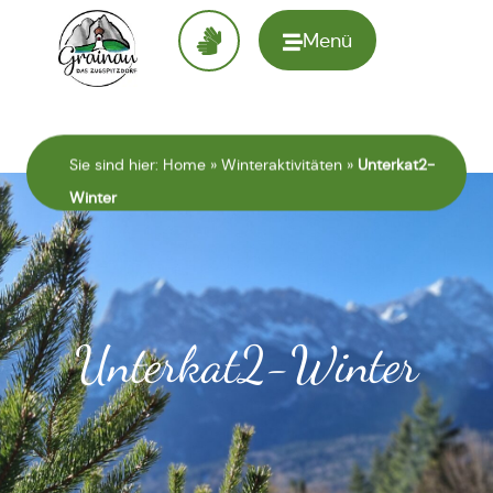
Menü
Zur
Startseite
Sie sind hier:
Home
»
Winteraktivitäten
»
Unterkat2-
Winter
Unterkat2-Winter