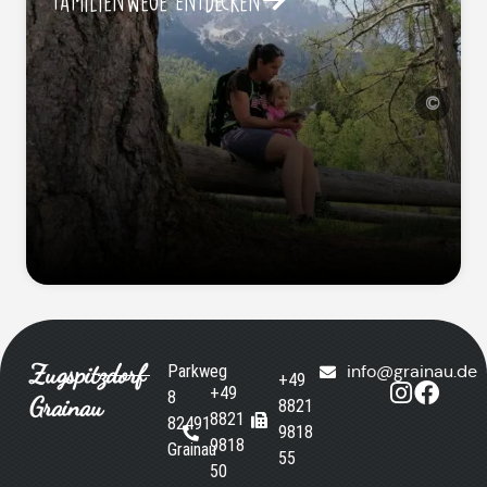
Familienwege Entdecken
©
Zugspitzdorf
Parkweg
info@grainau.de
+49
+49
8
Grainau
8821
8821
82491
9818
9818
Grainau
55
50