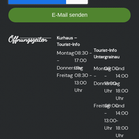
E-Mail senden
Öffnungszeiten
Kurhaus –
Tourist-Info
Tourist-Info
Montag
08:30 -
Untergrainau​
-
17:00
Donnerstag
Uhr
Montag
09:00
und
Freitag
08:30 -
-
-
14:00
13:00
Donnerstag
13:00
-
Uhr
Uhr
18:00
Uhr
Freitag
09:00
und
-
14:00
13:00
-
Uhr
18:00
Uhr