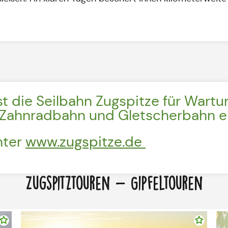
st die Seilbahn Zugspitze für Wart
r Zahnradbahn und Gletscherbahn e
nter
www.zugspitze.de
Zugspitztouren - Gipfeltouren