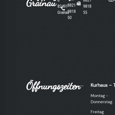
Grainau
8
8821
8821
82491
9818
9818
Grainau
55
50
Öffnungszeiten
Kurhaus – T
Montag -
Donnerstag
Freitag