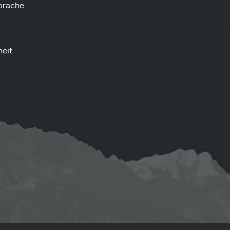
prache
heit