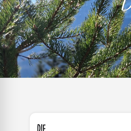
D
Die