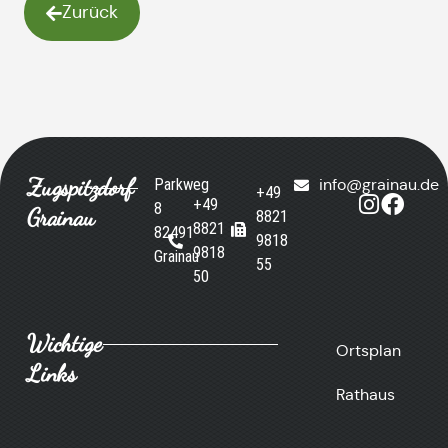
Zurück
Zugspitzdorf
Parkweg
info@grainau.de
+49
+49
8
Grainau
8821
8821
82491
9818
9818
Grainau
55
50
Wichtige
Ortsplan
Links
Rathaus