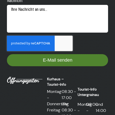
Nachricht
E-Mail senden
Öffnungszeiten
Kurhaus –
Tourist-Info
Tourist-Info
Montag
08:30 -
Untergrainau​
-
17:00
Donnerstag
Uhr
Montag
09:00
und
Freitag
08:30 -
-
-
14:00