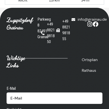
Zugspitzdorf
Parkweg
info@grainau.de
+49
+49
8
Grainau
8821
8821
82491
9818
9818
Grainau
55
50
Wichtige
Ortsplan
Links
Rathaus
E-Mail